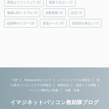
悪質なソフトウェア
(2)
更新できない
(1)
無線LANトラブル
(1)
自動更新
(1)
設定
(1)
起動時のエラー
(2)
迷惑メール
(2)
送受信出来ない
(1)
TOP
Windows10について
パソコントラブル対処法
初
心者のパソコントラブル対処法
救助日記
迷惑ソフト情報
パソコン便利な小技集
分解・交換
イマジネットパソコン救助隊ブログ
Copyright© イマジネットパソコン救助隊ブログ ,