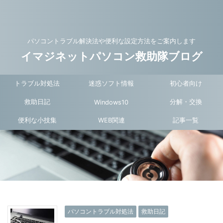
パソコントラブル解決法や便利な設定方法をご案内します
イマジネットパソコン救助隊ブログ
トラブル対処法
迷惑ソフト情報
初心者向け
救助日記
分解・交換
Windows10
便利な小技集
WEB関連
記事一覧
パソコントラブル対処法
救助日記