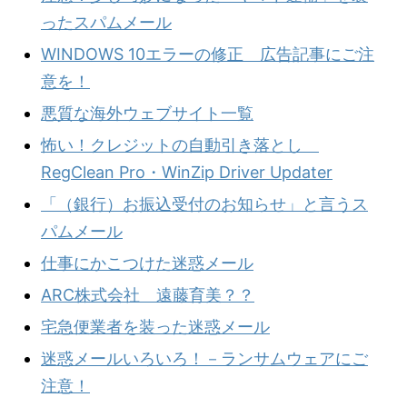
ったスパムメール
WINDOWS 10エラーの修正 広告記事にご注
意を！
悪質な海外ウェブサイト一覧
怖い！クレジットの自動引き落とし
RegClean Pro・WinZip Driver Updater
「（銀行）お振込受付のお知らせ」と言うス
パムメール
仕事にかこつけた迷惑メール
ARC株式会社 遠藤育美？？
宅急便業者を装った迷惑メール
迷惑メールいろいろ！－ランサムウェアにご
注意！