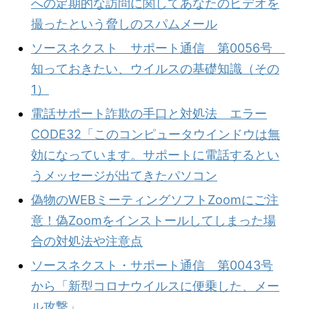
への定期的な訪問に関してあなたのビデオを
撮ったという脅しのスパムメール
ソースネクスト サポート通信 第0056号
知っておきたい、ウイルスの基礎知識（その
1）
電話サポート詐欺の手口と対処法 エラー
CODE32「このコンピュータウインドウは無
効になっています。サポートに電話するとい
うメッセージが出てきたパソコン
偽物のWEBミーティングソフトZoomにご注
意！偽Zoomをインストールしてしまった場
合の対処法や注意点
ソースネクスト・サポート通信 第0043号
から「新型コロナウイルスに便乗した、メー
ル攻撃」