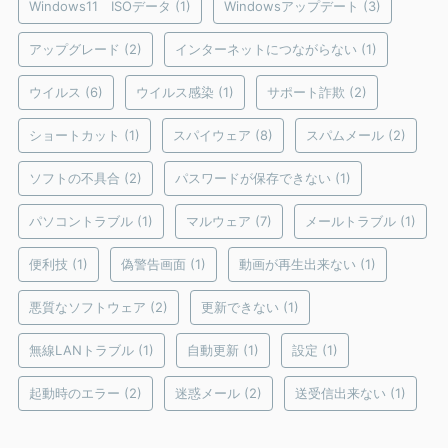
Windows11 ISOデータ
(1)
Windowsアップデート
(3)
アップグレード
(2)
インターネットにつながらない
(1)
ウイルス
(6)
ウイルス感染
(1)
サポート詐欺
(2)
ショートカット
(1)
スパイウェア
(8)
スパムメール
(2)
ソフトの不具合
(2)
パスワードが保存できない
(1)
パソコントラブル
(1)
マルウェア
(7)
メールトラブル
(1)
便利技
(1)
偽警告画面
(1)
動画が再生出来ない
(1)
悪質なソフトウェア
(2)
更新できない
(1)
無線LANトラブル
(1)
自動更新
(1)
設定
(1)
起動時のエラー
(2)
迷惑メール
(2)
送受信出来ない
(1)