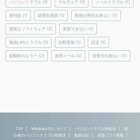
パソコントラブル
(1)
マルウェア
(7)
メールトラブル
(1)
便利技
(1)
偽警告画面
(1)
動画が再生出来ない
(1)
悪質なソフトウェア
(2)
更新できない
(1)
無線LANトラブル
(1)
自動更新
(1)
設定
(1)
起動時のエラー
(2)
迷惑メール
(2)
送受信出来ない
(1)
TOP
Windows10について
パソコントラブル対処法
初
心者のパソコントラブル対処法
救助日記
迷惑ソフト情報