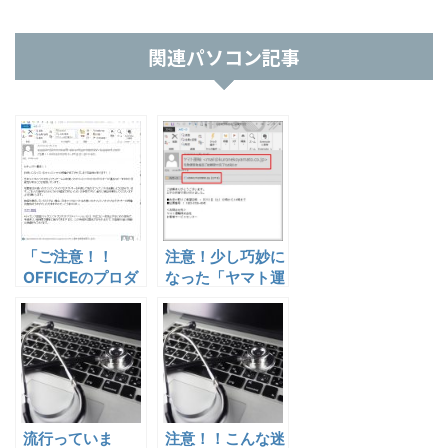
関連パソコン記事
「ご注意！！
注意！少し巧妙に
OFFICEのプロダ
なった「ヤマト運
クトキーが不正コ
輸」を装ったスパ
ピーされていま
ムメール
す。」というメー
ルが届きます
流行っていま
注意！！こんな迷