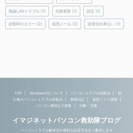
無線LANトラブル
(1)
自動更新
(1)
設定
(1)
起動時のエラー
(2)
迷惑メール
(2)
送受信出来ない
(1)
TOP
Windows10について
パソコントラブル対処法
初
心者のパソコントラブル対処法
救助日記
迷惑ソフト情報
パソコン便利な小技集
分解・交換
イマジネットパソコン救助隊ブログ
Copyright© イマジネットパソコン救助隊ブログ ,
パソコントラブル解決法や便利な設定方法をご案内します