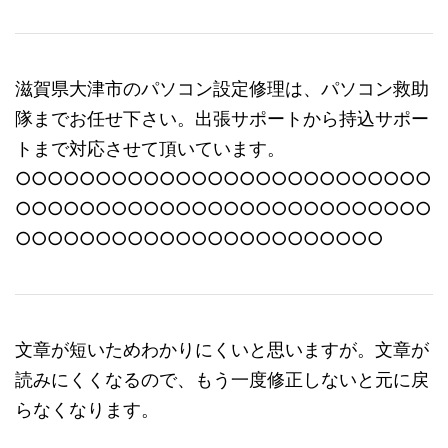
滋賀県大津市のパソコン設定修理は、パソコン救助
隊までお任せ下さい。出張サポートから持込サポー
トまで対応させて頂いています。
○○○○○○○○○○○○○○○○○○○○○○○○○○
○○○○○○○○○○○○○○○○○○○○○○○○○○
○○○○○○○○○○○○○○○○○○○○○○○
文章が短いためわかりにくいと思いますが。文章が
読みにくくなるので、もう一度修正しないと元に戻
らなくなります。