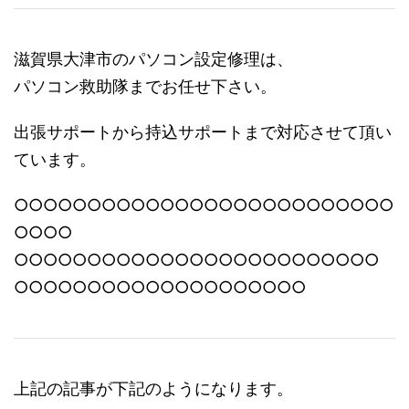
滋賀県大津市のパソコン設定修理は、
パソコン救助隊までお任せ下さい。
出張サポートから持込サポートまで対応させて頂い
ています。
○○○○○○○○○○○○○○○○○○○○○○○○○○
○○○○
○○○○○○○○○○○○○○○○○○○○○○○○○
○○○○○○○○○○○○○○○○○○○○
上記の記事が下記のようになります。