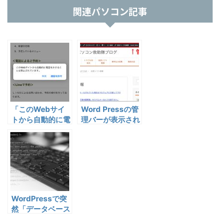
関連パソコン記事
「このWebサイ
Word Pressの管
トから自動的に電
理バーが表示され
話をかけることは
なくなった場合の
禁止されていま
対処法
す。」と言うダイ
アログが？
WordPressで突
然「データベース
接続確立エラー」