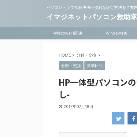
パソコントラブル解決法や便利な設定方法をご案
イマジネットパソコン救助
Windows11関連
Windows10
HOME
>
分解・交換
>
分解・交換
救助日記
HP一体型パソコンの
し-
2017年07月18日