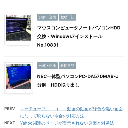
分解・交換
救助日記
マウスコンピュータノートパソコンHDD
交換・Windows7インストール
No.10831
分解・交換
救助日記
NEC一体型パソコンPC-DA570MAB-J
分解 HDD取り出し
PREV
ユーチューブ・ニコニコ動画の動画が緑色や黒い画面
になって映らない場合の対応方法
NEXT
Yahoo関連のページが表示されない原因と対処法