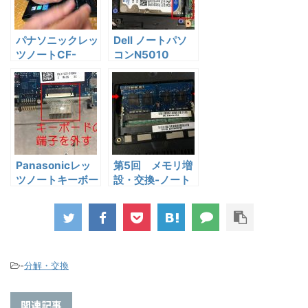
パナソニックレッ
Dell ノートパソ
ツノートCF-
コンN5010
SX1 キーボード
HDD取り出し
交換
分解
Panasonicレッ
第5回 メモリ増
ツノートキーボー
設・交換-ノート
ド交換
パソコン編
-
分解・交換
関連記事