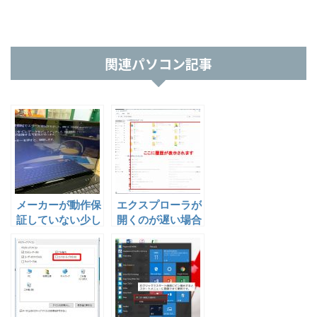
関連パソコン記事
メーカーが動作保
エクスプローラが
証していない少し
開くのが遅い場合
古いNECノート
の対処方法
パソコンを
Windows10へア
ップグレードする
方法