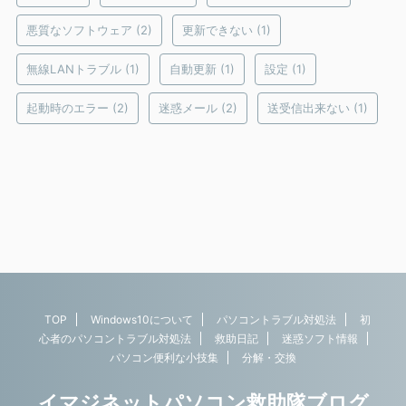
悪質なソフトウェア
(2)
更新できない
(1)
無線LANトラブル
(1)
自動更新
(1)
設定
(1)
起動時のエラー
(2)
迷惑メール
(2)
送受信出来ない
(1)
TOP
Windows10について
パソコントラブル対処法
初
心者のパソコントラブル対処法
救助日記
迷惑ソフト情報
パソコン便利な小技集
分解・交換
イマジネットパソコン救助隊ブログ