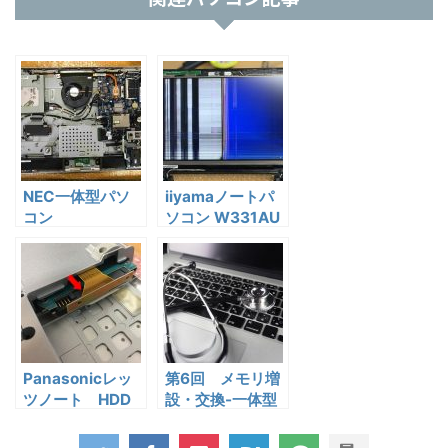
NEC一体型パソ
iiyamaノートパ
コン
ソコン W331AU
VN770/L HDD
液晶ディスプレイ
交換方法
交換
Panasonicレッ
第6回 メモリ増
ツノート HDD
設・交換-一体型
取り出し分解方法
パソコン編