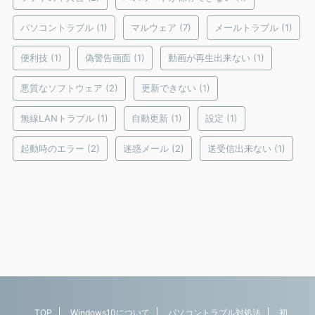
パソコントラブル
(1)
マルウェア
(7)
メールトラブル
(1)
便利技
(1)
偽警告画面
(1)
動画が再生出来ない
(1)
悪質なソフトウェア
(2)
更新できない
(1)
無線LANトラブル
(1)
自動更新
(1)
設定
(1)
起動時のエラー
(2)
迷惑メール
(2)
送受信出来ない
(1)
TOP
Windows10について
パソコントラブル対処法
初