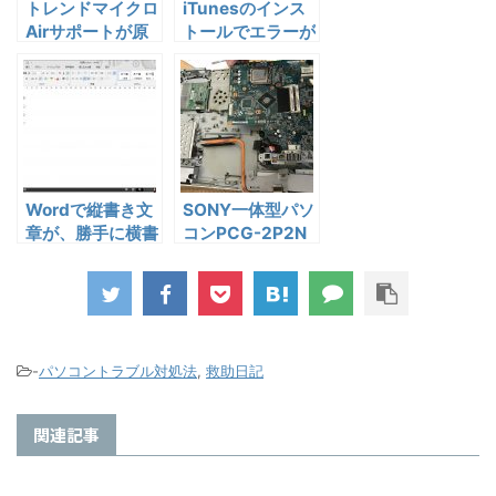
トレンドマイクロ
iTunesのインス
Airサポートが原
トールでエラーが
因でCドライブの
発生、インストー
空き容量が一杯に
ルが出来ない場合
なっていた？？
の対応法
Wordで縦書き文
SONY一体型パソ
章が、勝手に横書
コンPCG-2P2N
きに？
分解 -マザーボー
ド交換編
-
パソコントラブル対処法
,
救助日記
関連記事