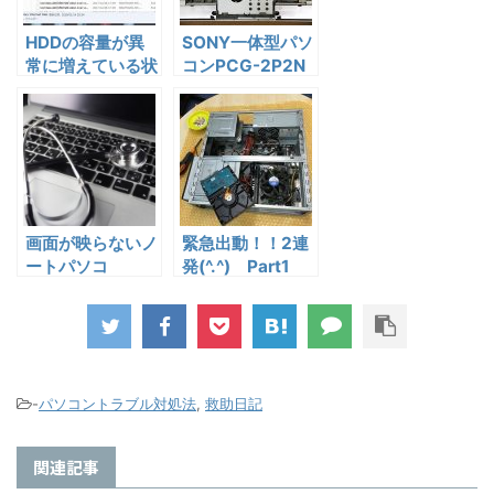
HDDの容量が異
SONY一体型パソ
常に増えている状
コンPCG-2P2N
態のトラブル解決
分解 -HDD交換編
法
画面が映らないノ
緊急出動！！2連
ートパソコ
発(^.^) Part1
ン、、、安価に直
パソコンの困った
す方法！－iyama
～～ HDD故障
ノートパソコン－
編
-
パソコントラブル対処法
,
救助日記
関連記事