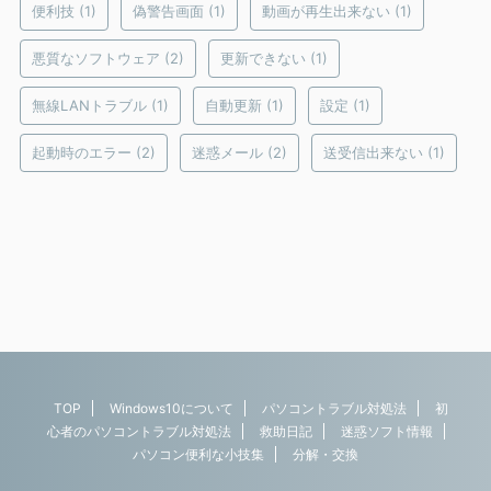
便利技
(1)
偽警告画面
(1)
動画が再生出来ない
(1)
悪質なソフトウェア
(2)
更新できない
(1)
無線LANトラブル
(1)
自動更新
(1)
設定
(1)
起動時のエラー
(2)
迷惑メール
(2)
送受信出来ない
(1)
TOP
Windows10について
パソコントラブル対処法
初
心者のパソコントラブル対処法
救助日記
迷惑ソフト情報
パソコン便利な小技集
分解・交換