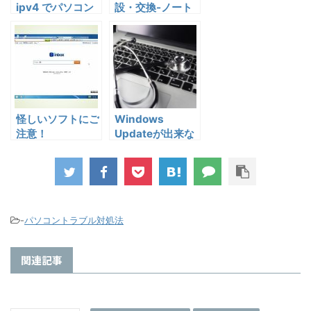
ipv4 でパソコン
設・交換-ノート
が起動しない
パソコン編
怪しいソフトにご
Windows
注意！
Updateが出来な
Windows10にア
い！！ その1
ップグレード前の
確認
-
パソコントラブル対処法
関連記事