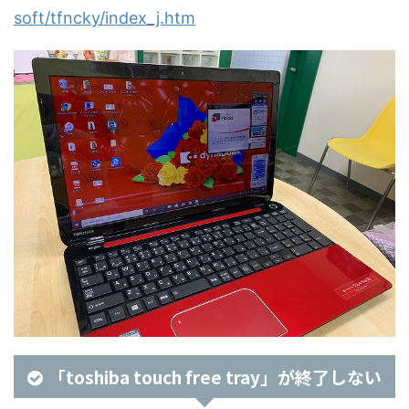
soft/tfncky/index_j.htm
「toshiba touch free tray」が終了しない