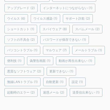
アップグレード
(2)
インターネットにつながらない
(1)
ウイルス
(6)
ウイルス感染
(1)
サポート詐欺
(2)
ショートカット
(1)
スパイウェア
(8)
スパムメール
(2)
ソフトの不具合
(2)
パスワードが保存できない
(1)
パソコントラブル
(1)
マルウェア
(7)
メールトラブル
(1)
便利技
(1)
偽警告画面
(1)
動画が再生出来ない
(1)
悪質なソフトウェア
(2)
更新できない
(1)
無線LANトラブル
(1)
自動更新
(1)
設定
(1)
起動時のエラー
(2)
迷惑メール
(2)
送受信出来ない
(1)