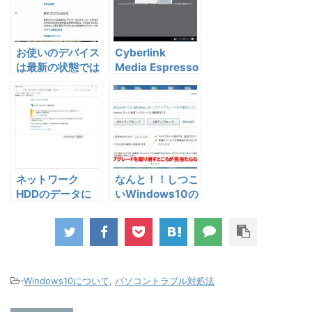
お使いのデバイス
Cyberlink
は最新の状態では
Media Espresso
なく、と表示され
Main Programは
てアップデート出
動作を停止しまし
来ない場合の対処
た
法-Windows10-
ネットワーク
なんと！！しつこ
HDDのデータに
いWindows10の
急にアクセス出来
アップグレー
なくなった
ド、、、
-
Windows10について
,
パソコントラブル対処法