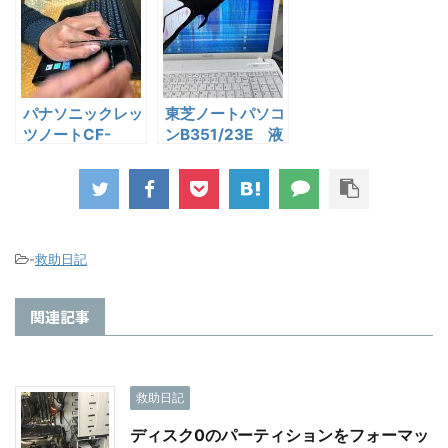
パナソニックレッ
東芝ノートパソコ
ツノートCF-
ンB351/23E 液
SX1 キーボード
晶パネル＆キーボ
交換
ード交換作業
-
救助日記
関連記事
救助日記
ディスク0のパーティションをフォーマッ