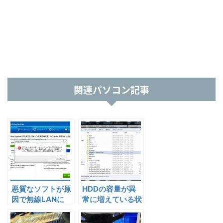
関連パソコン記事
悪質なソフトが原
HDDの容量が異
因で無線LANに
常に増えている状
つながらない？
態のトラブル解決
No.11001
法