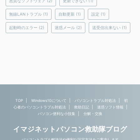
悪質なソフトウェア
(2)
更新できない
(1)
無線LANトラブル
(1)
自動更新
(1)
設定
(1)
起動時のエラー
(2)
迷惑メール
(2)
送受信出来ない
(1)
TOP
Windows10について
パソコントラブル対処法
初
心者のパソコントラブル対処法
救助日記
迷惑ソフト情報
パソコン便利な小技集
分解・交換
イマジネットパソコン救助隊ブログ
Copyright© イマジネットパソコン救助隊ブログ ,
パソコントラブル解決法や便利な設定方法をご案内します