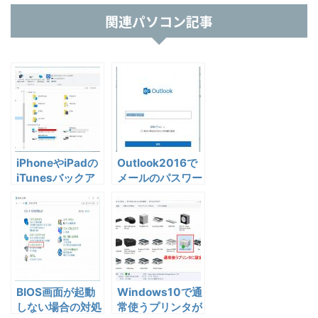
関連パソコン記事
iPhoneやiPadの
Outlook2016で
iTunesバックア
メールのパスワー
ップの保存先変更
ドの変更画面がわ
方法（Cドライブ
からない場合の対
の容量が少ない場
処法
合など）
BIOS画面が起動
Windows10で通
しない場合の対処
常使うプリンタが